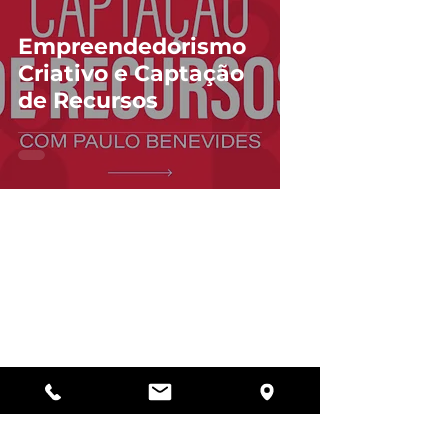
Empreendedorismo
Criativo e Captação
de Recursos
Política de Privacidade
Termos e Condições
Política de Parcerias
Política de Devolução
©2025 design e desenvolvimento
por
PROPONO Comunicação.
Todos os direitos reservados